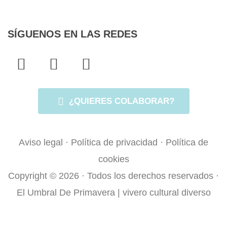
SÍGUENOS EN LAS REDES
F
T
I
a
w
n
c
i
s
e
t
t
¿QUIERES COLABORAR?
b
t
a
o
e
g
Aviso legal
·
Política de privacidad
·
Política de
o
r
r
cookies
k
a
Copyright © 2026 · Todos los derechos reservados ·
-
m
f
El Umbral De Primavera | vivero cultural diverso