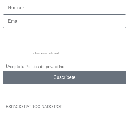
Información básica sobre la protección de datos. Responsable: ASOCIACIÓN CULTURAL EL
UMBRAL DE PRIMAVERA. Finalidad: desarrollar su actividad comercial y remitir comunicaciones
comerciales a los usuarios (en caso que nos autoricen a eso). Legitimación: Consentimiento del
interesado. Destinatarios: ASOCIACIÓN CULTURAL EL UMBRAL DE PRIMAVERA y proveedores
legitimadores externos. Derechos: Acceder, rectificar y suprimir los datos, así como otros derechos
como se explica en la
información adicional
. También se puede instar reclamando delante de la
Agencia Española de Protección de datos.
Acepto la
Política de privacidad
.
Suscríbete
ESPACIO PATROCINADO POR