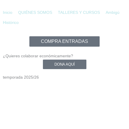
Ir
al
Inicio
QUIÉNES SOMOS
TALLERES Y CURSOS
Ambigú
contenido
Histórico
COMPRA ENTRADAS
¿Quieres colaborar económicamente?
DONA AQUÍ
temporada 2025/26