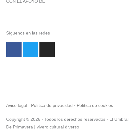
CON EL APOYO DE
Síguenos en las redes
F
T
I
a
w
n
c
i
s
e
t
t
¿QUIERES COLABORAR?
b
t
a
o
e
g
DONA AQUÍ
o
r
r
k
a
-
m
Aviso legal
·
Política de privacidad
·
Política de cookies
f
Copyright © 2026 · Todos los derechos reservados · El Umbral
De Primavera | vivero cultural diverso