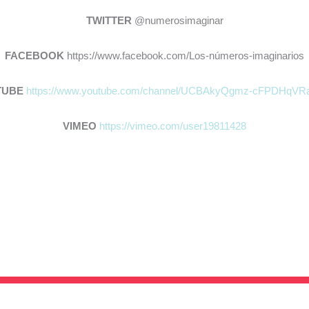
TWITTER
@numerosimaginar
FACEBOOK
https://www.facebook.com/Los-números-imaginarios
TUBE
https://www.youtube.com/channel/UCBAkyQgmz-cFPDHqVR
VIMEO
https://vimeo.com/user19811428