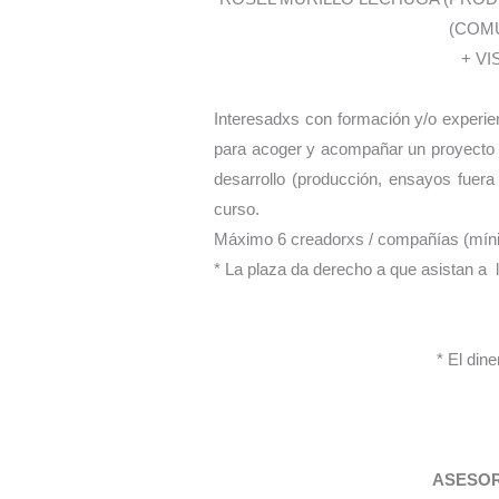
(COMU
+ V
Interesadxs con formación y/o experien
para acoger y acompañar un proyecto d
desarrollo (producción, ensayos fuer
curso.
Máximo 6 creadorxs / compañías (mín
* La plaza da derecho a que asistan a 
* El din
ASESOR