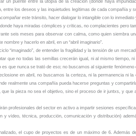
r un puente entre la utopía de la creación (donde haya impunida
o, entre los deseos y las inquietudes legítimas de cada compañía y s
compañar este tránsito, hacer dialogar lo intangible con lo inmediato
, donde haya miradas cómplices y críticas, no complacientes pero tam
rante seis meses para observar con calma, como quien siembra una
 nombre y hacerlo en abril, en un “abril imaginario”.
ciclo “imaginado”, de entender la fragilidad y la tensión de un merca
ptar que no todas las semillas crecerán igual, ni al mismo tiempo, n
o es que nunca se trató de eso; no buscamos al siguiente fenómeno d
closione en abril, no buscamos la certeza, ni la permanencia ni la
onde realmente una compañía pueda hacerse preguntas y compartirl
 que la pieza no sea el objetivo, sino el proceso de ir juntxs, y que
rán profesionales del sector en activo a impartir sesiones específic
n y vídeo, técnica, producción, comunicación y distribución) adem
onalizado, el cupo de proyectos es de un máximo de 6. Además de