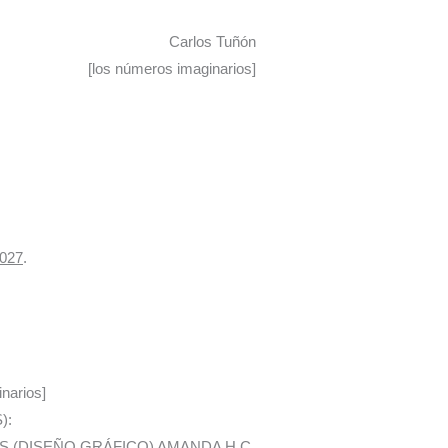
Carlos Tuñón
[los números imaginarios]
2027
.
inarios]
):
S (DISEÑO GRÁFICO) AMANDA H C