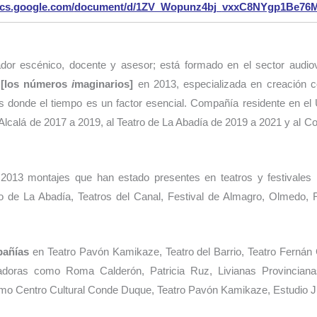
ocs.google.com/
document/d/1ZV_Wopunz4bj_
vxxC8NYgp1Be76M
dor escénico, docente y asesor; está formado en el sector audiovisu
a
[los números
i
maginarios]
en 2013, especializada en creación col
as donde el tiempo es un factor esencial. Compañía residente en 
 Alcalá de 2017 a 2019, al Teatro de La Abadía de 2019 a 2021 y al 
 2013 montajes que han estado presentes en teatros y festivales
ro de La Abadía, Teatros del Canal, Festival de Almagro, Olmedo, 
pañías
en Teatro Pavón Kamikaze, Teatro del Barrio, Teatro Fern
adoras como Roma Calderón, Patricia Ruz, Livianas Provincian
o Centro Cultural Conde Duque, Teatro Pavón Kamikaze, Estudio J