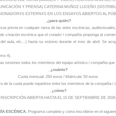
NICACIÓN Y PRENSA) CATERINA MUÑOZ LUCEÑO (DISTRIB
ISIONADORXS EXTERNXS EN LOS ENSAYOS ABIERTOS AL PÚB
_¿para quién?
cia previa en cualquier rama de las artes escénicas, audiovisuales, 
e creación escénica que el creadxr / compañía proponga al comienz
a del aula, etc…) hasta su estreno durante el mes de abril. Se a
imo 4).
las sesiones todos los miembros del equipo artístico / compañía que 
_¿cuánto?
Cuota mensual: 250 euros / Matrícula: 50 euros
ero de la cuota puede repartirse entre los miembros de la compañía / c
_¿cómo?
INSCRIPCIÓN ABIERTA HASTA EL 15 DE SEPTIEMBRE DE 2026
ÍA ESCÉNICA.
Programa completo y cómo inscribirse en el siguien