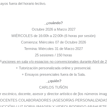
ayos fuera del horario lectivo.
_¿cuándo?
Octubre 2026 a Marzo 2027
MIÉRCOLES de 16:00h a 22:00h (6 horas por sesión)
Comienza: Miércoles 07 de Octubre 2026
Termina: Miércoles 31 de Marzo 2027
25 sesiones / 150 horas
F
unciones en sala y/o espacios no convencionales durante Abril de 
+ Tutorización personalizada online y presencial.
+ Ensayos presenciales fuera de la Sala.
_¿quién?
CARLOS TUÑÓN
 escénico, docente, asesor y director artístico de [los números imag
OCENTES COLABORADORES (ASESORÍAS PERSONALIZADAS
CCIÓN) LUZ SORIA (IMAGEN Y VIDEO) RODRIGO ARAHUETE