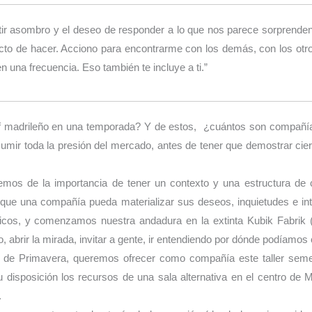
ntir asombro y el deseo de responder a lo que nos parece sorprenden
acto de hacer. Acciono para encontrarme con los demás, con los ot
 una frecuencia. Eso también te incluye a ti.”
f madrileño en una temporada? Y de estos, ¿cuántos son compañía
umir toda la presión del mercado, antes de tener que demostrar cie
mos de la importancia de tener un contexto y una estructura de 
a que una compañía pueda materializar sus deseos, inquietudes e i
os, y comenzamos nuestra andadura en la extinta Kubik Fabrik (a
 abrir la mirada, invitar a gente, ir entendiendo por dónde podíamos 
 de Primavera, queremos ofrecer como compañía este taller seme
 disposición los recursos de una sala alternativa en el centro de M
.