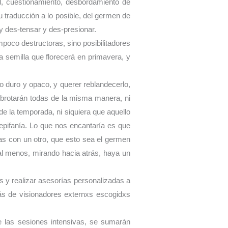
d, cuestionamiento, desbordamiento de
u traducción a lo posible, del germen de
 y des-tensar y des-presionar.
poco destructoras, sino posibilitadores
 semilla que florecerá en primavera, y
do duro y opaco, y querer reblandecerlo,
i brotarán todas de la misma manera, ni
e la temporada, ni siquiera que aquello
 epifanía. Lo que nos encantaría es que
as con un otro, que esto sea el germen
 al menos, mirando hacia atrás, haya un
as y realizar asesorías personalizadas a
ás de visionadores externxs escogidxs
 las sesiones intensivas, se sumarán