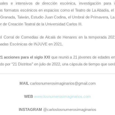
uales e intensivos de dirección escénica, investigación para in
ros formatos escénicos en espacios como el Teatro de La Abadía, e
e Granada, Taiwán, Estudio Juan Codina, el Umbral de Primavera, L
 de Creación Teatral de la Universidad Carlos III.
l Corral de Comedias de Alcalá de Henares en la temporada 2021-
ornadas Escénicas de INJUVE en 2021.
21 acciones para el siglo XXI
que reunió a 21 jóvenes de edades ent
do por “21 Distritos” en julio de 2022, una cápsula de tiempo que ser
MAIL
carlosnumerosimaginarios@gmail.com
WEB
www.losnumerosimaginarios.com
INSTAGRAM
@carloslosnumerosimaginarios