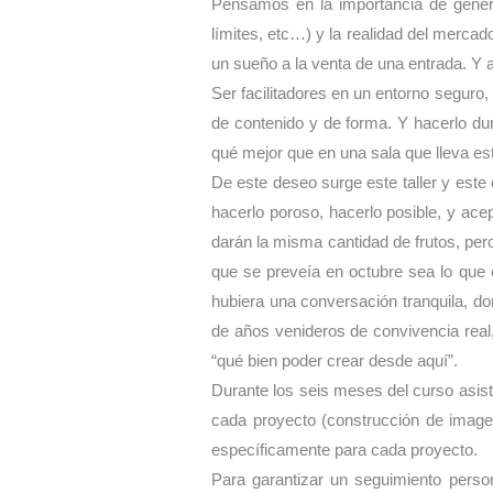
Pensamos en la importancia de genera
límites, etc…) y la realidad del mercad
un sueño a la venta de una entrada. Y a
Ser facilitadores en un entorno seguro
de contenido y de forma. Y hacerlo du
qué mejor que en una sala que lleva este
De este deseo surge este taller y este 
hacerlo poroso, hacerlo posible, y ace
darán la misma cantidad de frutos, per
que se preveía en octubre sea lo que e
hubiera una conversación tranquila, d
de años venideros de convivencia real,
“qué bien poder crear desde aquí”.
Durante los seis meses del curso asisti
cada proyecto (construcción de image
específicamente para cada proyecto.
Para garantizar un seguimiento pers