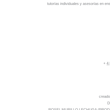
tutorías individuales y asesorías en ens
+
4
creador
D
ROSEL MURILLO LECHUGA (PRODU