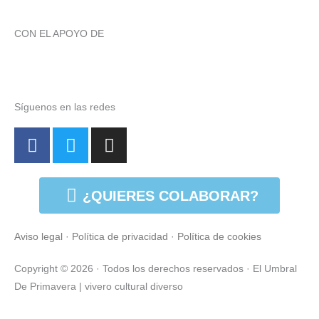
CON EL APOYO DE
Síguenos en las redes
F
T
I
a
w
n
c
i
s
e
t
t
¿QUIERES COLABORAR?
b
t
a
o
e
g
Aviso legal
·
Política de privacidad
·
Política de cookies
o
r
r
k
a
Copyright © 2026 · Todos los derechos reservados · El Umbral
-
m
De Primavera | vivero cultural diverso
f