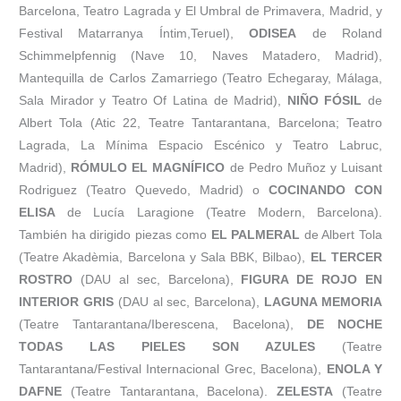
Barcelona, Teatro Lagrada y El Umbral de Primavera, Madrid, y
Festival Matarranya Íntim,Teruel),
ODISEA
de Roland
Schimmelpfennig (Nave 10, Naves Matadero, Madrid),
Mantequilla de Carlos Zamarriego (Teatro Echegaray, Málaga,
Sala Mirador y Teatro Of Latina de Madrid),
NIÑO FÓSIL
de
Albert Tola (Atic 22, Teatre Tantarantana, Barcelona; Teatro
Lagrada, La Mínima Espacio Escénico y Teatro Labruc,
Madrid),
RÓMULO EL MAGNÍFICO
de Pedro Muñoz y Luisant
Rodriguez (Teatro Quevedo, Madrid) o
COCINANDO CON
ELISA
de Lucía Laragione (Teatre Modern, Barcelona).
También ha dirigido piezas como
EL PALMERAL
de Albert Tola
(Teatre Akadèmia, Barcelona y Sala BBK, Bilbao),
EL TERCER
ROSTRO
(DAU al sec, Barcelona),
FIGURA DE ROJO EN
INTERIOR GRIS
(DAU al sec, Barcelona),
LAGUNA MEMORIA
(Teatre Tantarantana/Iberescena, Bacelona),
DE NOCHE
TODAS LAS PIELES SON AZULES
(Teatre
Tantarantana/Festival Internacional Grec, Bacelona),
ENOLA Y
DAFNE
(Teatre Tantarantana, Bacelona).
ZELESTA
(Teatre