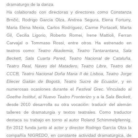
dramaturgo de la danza.
Ha colaborado con directoras y directores como Constanza
Brnčić, Rodrigo García Olza, Andrea Segura, Elena Fortuny,
Maria Elena Mexia, Carlos Rodríguez, Carme Portaceli, Marta
Gil, Cecilia Ligorio, Roberto Romei, Irene Mattioli, Ferran
Carvajal o Tommaso Rossi, entre otros. Ha estrenado en
teatros como:
Teatro Akademia, Teatro Tantarantana, Sala
Beckett, Sala Cuarta Pared, Teatro Nacional de Cataluña,
Teatro Real, Naves del Matadero, Teatro Libre, Teatro del
CCCB, Teatro Nacional Doña Maria II de Lisboa, Teatro Jorge
Eliecer Gaitán de Bogotá, Teatro Sucre de Ecuador
, y en
numerosas ocasiones durante el
Festival Grec
. Vinculado al
Goethe Institut
, al
Nuevo Teatro Fronterizo
y a la
Sala Beckett
,
desde 2010 desarrolla su otra vocación: traducir del alemán
talleres de dramaturgia y textos teatrales. Como traductor
destaca su trabajo en torno al autor Roland Schimmelpfennig.
En 2012 funda junto al actor y director Rodrigo García Olza la
compañía NIGREDO, en constante actividad dramatúrgica, de