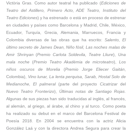
Victòria Gras. Como autor teatral ha publicado (
Ediciones de
Teatro del Astillero, Primero Acto, ADE Teatro, Instituto del
Teatro Ediciones
) y ha estrenado o está en proceso de estrenar
en ciudades y países como Barcelona y Madrid, Chile, México,
Ecuador, Turquía, Grecia, Alemania, Marruecos, Francia y
Colombia diversas de las obras que ha escrito:
Salento, El
último secreto de James Dean, Niño fósil, Las noches malas de
Amir Shrinyan
(
Premio Carlota Soldevila, Teatre Lliure
),
Una
mala noche
(
Premio Teatro Akadèmia de microteatro
),
Los
niños oscuros de Morelia
(
Premio Jorge Eliecer Gaitán
,
Colombia),
Vino lunar, La lenta perquisa, Sarab, Hostal Solo de
Medianoche, El palmeral
(parte del proyecto
Cicatrizar
del
Nuevo Teatro Fronterizo
),
Últimas notas de Santiago Rojas
.
Algunas de sus piezas han sido traducidas al inglés, al francés,
al alemán, al griego, al árabe, al chino y al turco. Como poeta
ha realizado su debut en el marco del Barcelona Festival de
Poesía 2018. En 2004 se encuentra con la actriz Alicia
González Laá y con la directora Andrea Segura para crear la