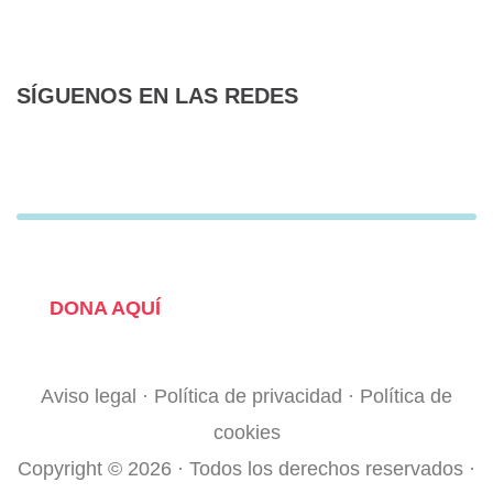
SÍGUENOS EN LAS REDES
F
T
I
a
w
n
c
i
s
e
t
t
¿QUIERES COLABORAR?
b
t
a
o
e
g
DONA AQUÍ
o
r
r
k
a
Aviso legal
·
Política de privacidad
·
Política de
-
m
cookies
f
Copyright © 2026 · Todos los derechos reservados ·