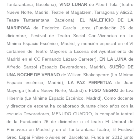
Tantarantana, Bacelona),
VINO LUNAR
de Albert Tola (Teatro
Nueve Norte, Madrid, Teatre el Magatzem, Tarragona y Àtic22,
Teatre Tantarantana, Bacelona),
EL MALEFICIO DE LA
MARIPOSA
de Federico García Lorca (Fundación 26 de
diciembre, Festival de Teatro Social Con-Vivencias en La
Mínima Espacio Escénico, Madrid, y mención especial en el VI
certamen de Teatro Mayores a Escena del Ayuntamiento de
Madrid en el CC Fernando Lázaro Carreter),
EN LA LUNA
de
Alfredo Sanzol (Espacio Devoradores, Madrid),
SUEÑO DE
UNA NOCHE DE VERANO
de William Shakespeare (La Mínima
Espacio escénico, Madrid),
LA PAZ PERPETUA
de Juan
Mayorga (Teatro Nueve Norte, Madrid) o
FUSO NEGRO
de Eva
Hibernia (La Mínima Espacio Escénico, Madrid). Como docente
y director de escena ha colaborado durante cinco años con la
escuela Devoradores, MENUDO CUADRO, la compañía teatral
de la Fundación 26 de diciembre o el teatro El Umbral de
Primavera en Madrid y en el Tantarantana Teatre, El Festival
Grec, Espai Philae o Aules en Barcelona. Funda en 2012 junto