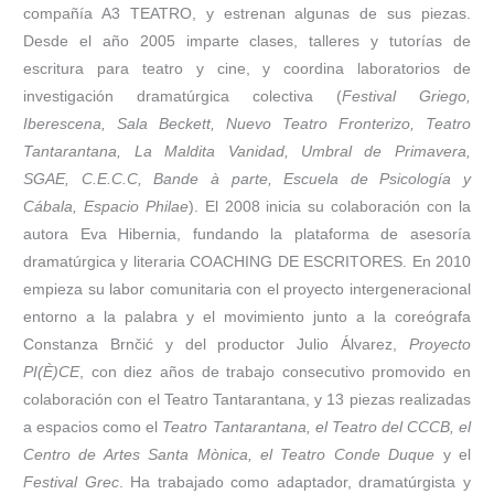
compañía A3 TEATRO, y estrenan algunas de sus piezas.
Desde el año 2005 imparte clases, talleres y tutorías de
escritura para teatro y cine, y coordina laboratorios de
investigación dramatúrgica colectiva (
Festival Griego,
Iberescena, Sala Beckett, Nuevo Teatro Fronterizo, Teatro
Tantarantana, La Maldita Vanidad, Umbral de Primavera,
SGAE, C.E.C.C, Bande à parte, Escuela de Psicología y
Cábala, Espacio Philae
). El 2008 inicia su colaboración con la
autora Eva Hibernia, fundando la plataforma de asesoría
dramatúrgica y literaria COACHING DE ESCRITORES. En 2010
empieza su labor comunitaria con el proyecto intergeneracional
entorno a la palabra y el movimiento junto a la coreógrafa
Constanza Brnčić y del productor Julio Álvarez,
Proyecto
PI(È)CE
, con diez años de trabajo consecutivo promovido en
colaboración con el Teatro Tantarantana, y 13 piezas realizadas
a espacios como el
Teatro Tantarantana, el Teatro del CCCB, el
Centro de Artes Santa Mònica, el Teatro Conde Duque
y el
Festival Grec
. Ha trabajado como adaptador, dramatúrgista y