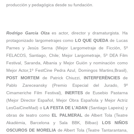
producción y pedagógica desde su fundación.
Rodrigo García Olza
es actor, director y dramaturgista. Ha
protagonizado largometrajes como
LO QUE QUEDA
de Lucas
Parnes y Jesús Serna (Mejor Largometraje de Ficción, 5º
FELACOS, Santiago, Chile; Mejor Largometraje, 5º DEA Film
Festival, Saranda, Albania y Mejor Guión y nominación como
Mejor Actor,1º FestCine Pedra Azul, Domingos Martins,Brasil),
POST MORTEM
de Patrick Chiuzzi,
INTERFERÈNCIES
de
Pablo Zareceansky (Premio Especial del Jurado, 9º
Cimameriche Film Festival),
INERTES
de Eusebio Pastarna
(Mejor Director Español, Mejor Obra Española y Mejor Actriz
LesGaiCineMad) o
LA FESTA DE L’ADAN
(Santiago Lapeira) y
obras de teatro como
EL PALMERAL
de Albert Tola (Teatre
Akadèmia, Barcelona y Sala BBK, Bilbao)
LOS NIÑOS
OSCUROS DE MORELIA
de Albert Tola (Teatre Tantarantana,