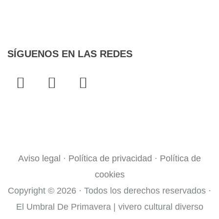
SÍGUENOS EN LAS REDES
F
T
I
a
w
n
c
i
s
e
t
t
¿QUIERES COLABORAR?
b
t
a
o
e
g
Aviso legal
·
Política de privacidad
·
Política de
o
r
r
cookies
k
a
Copyright © 2026 · Todos los derechos reservados ·
-
m
f
El Umbral De Primavera | vivero cultural diverso