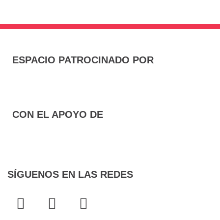
ESPACIO PATROCINADO POR
CON EL APOYO DE
SÍGUENOS EN LAS REDES
F
T
I
a
w
n