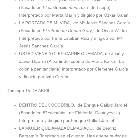
(Basado en
El pastorcillo mentiroso
de Esopo)
Interpretado por Marta Marín y dirigido por Ozkar Galán.
LA PORTADA DE MI VIDA,
de Mª Jesús Sánchez García
(Basado en
El retrato de Dorian Gray
,
de Oscar Wilde)
Interpretado por Irene Estaban Ruiz y dirigido por Mª
Jesús Sánchez García.
USTED VIENE A OLER CARNE QUEMADA, de José y
Javier Bizarro (A partir del cuento de Franz Kafka,
La
colonia penitenciaria) Interpretado por Clemente García
y dirigido por Iván Cerdán.
Domingo 15 DE ABRIL
DENTRO DEL COCODRILO,
de Enrique Gallud Jardiel
(Basado en
El cocodrilo
,
de Fiódor M. Dostoyevski)
Interpretado y dirigido por Enrique Gallud Jardiel.
LA MUJER QUE AMABA DEMASIADO,
de Beatriz
Bergamín (Inspirado en el cuento
Una buena mujer
de