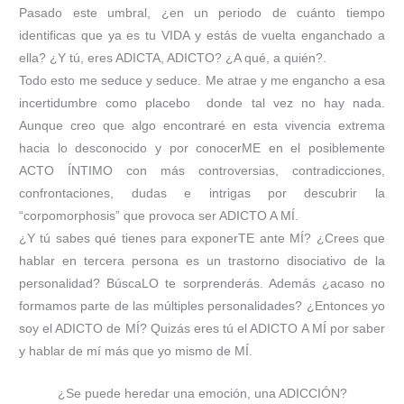
Pasado este umbral, ¿en un periodo de cuánto tiempo
identificas que ya es tu VIDA y estás de vuelta enganchado a
ella? ¿Y tú, eres ADICTA, ADICTO? ¿A qué, a quién?.
Todo esto me seduce y seduce. Me atrae y me engancho a esa
incertidumbre como placebo donde tal vez no hay nada.
Aunque creo que algo encontraré en esta vivencia extrema
hacia lo desconocido y por conocerME en el posiblemente
ACTO ÍNTIMO con más controversias, contradicciones,
confrontaciones, dudas e intrigas por descubrir la
“corpomorphosis” que provoca ser ADICTO A MÍ.
¿Y tú sabes qué tienes para exponerTE ante MÍ? ¿Crees que
hablar en tercera persona es un trastorno disociativo de la
personalidad? BúscaLO te sorprenderás. Además ¿acaso no
formamos parte de las múltiples personalidades? ¿Entonces yo
soy el ADICTO de MÍ? Quizás eres tú el ADICTO A MÍ por saber
y hablar de mí más que yo mismo de MÍ.
¿Se puede heredar una emoción, una ADICCIÓN?