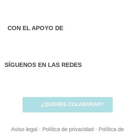
CON EL APOYO DE
SÍGUENOS EN LAS REDES
F
T
I
a
w
n
c
i
s
e
t
t
¿QUIERES COLABORAR?
b
t
a
o
e
g
Aviso legal
·
Política de privacidad
·
Política de
o
r
r