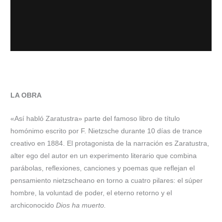
LA OBRA
«Así habló Zaratustra» parte del famoso libro de título
homónimo escrito por F. Nietzsche durante 10 días de trance
creativo en 1884. El protagonista de la narración es Zaratustra,
alter ego del autor en un experimento literario que combina
parábolas, reflexiones, canciones y poemas que reflejan el
pensamiento nietzscheano en torno a cuatro pilares: el súper
hombre, la voluntad de poder, el eterno retorno y el
archiconocido
Dios ha muerto.