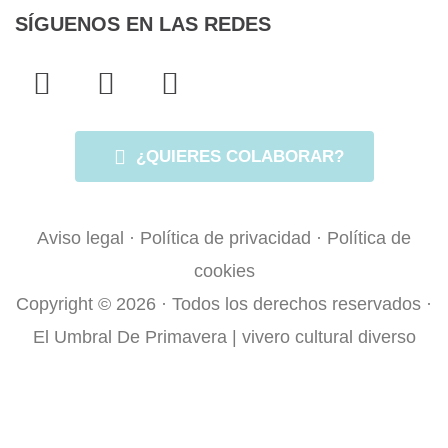
SÍGUENOS EN LAS REDES
F
T
I
a
w
n
c
i
s
e
t
t
¿QUIERES COLABORAR?
b
t
a
o
e
g
Aviso legal
·
Política de privacidad
·
Política de
o
r
r
cookies
k
a
Copyright © 2026 · Todos los derechos reservados ·
-
m
f
El Umbral De Primavera | vivero cultural diverso