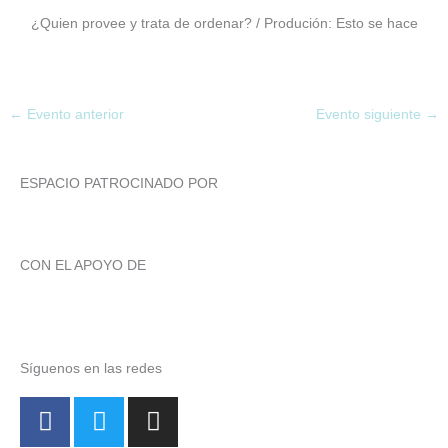
¿Quien provee y trata de ordenar? / Produción: Esto se hace
←
Evento anterior
Evento siguiente
→
ESPACIO PATROCINADO POR
CON EL APOYO DE
Síguenos en las redes
F
T
I
a
w
n