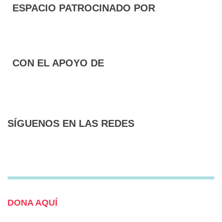
ESPACIO PATROCINADO POR
CON EL APOYO DE
SÍGUENOS EN LAS REDES
F
T
I
a
w
n
c
i
s
¿QUIERES COLABORAR?
e
t
t
DONA AQUÍ
b
t
a
o
e
g