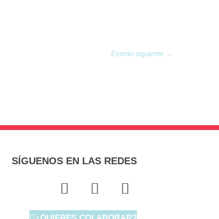
Evento siguiente
→
SÍGUENOS EN LAS REDES
F
T
I
a
w
n
c
i
s
¿QUIERES COLABORAR?