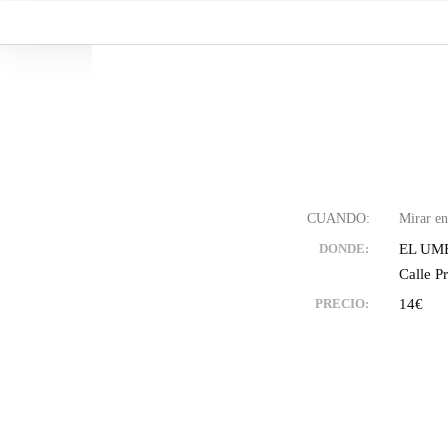
Ir
al
contenido
EL UM
DONDE:
Calle P
14€
PRECIO: