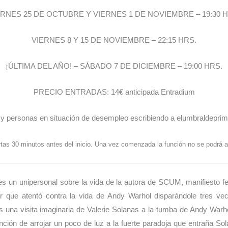
ERNES 25 DE OCTUBRE Y VIERNES 1 DE NOVIEMBRE – 19:30 H
VIERNES 8 Y 15 DE NOVIEMBRE – 22:15 HRS.
¡ÚLTIMA DEL AÑO! – SÁBADO 7 DE DICIEMBRE – 19:00 HRS.
PRECIO ENTRADAS: 14€ anticipada Entradium
 y personas en situación de desempleo escribiendo a elumbraldepr
tas 30 minutos antes del inicio. Una vez comenzada la función no se podrá a
 es un unipersonal sobre la vida de la autora de SCUM, manifiesto fe
que atentó contra la vida de Andy Warhol disparándole tres vece
s una visita imaginaria de Valerie Solanas a la tumba de Andy War
ción de arrojar un poco de luz a la fuerte paradoja que entraña Sola