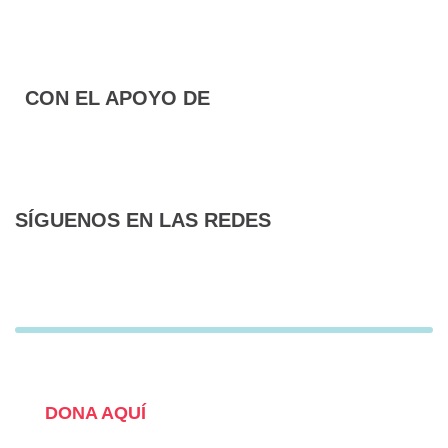
CON EL APOYO DE
SÍGUENOS EN LAS REDES
F
T
I
a
w
n
c
i
s
e
t
t
¿QUIERES COLABORAR?
b
t
a
o
e
g
DONA AQUÍ
o
r
r