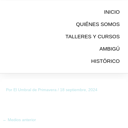
Ir
al
INICIO
contenido
QUIÉNES SOMOS
TALLERES Y CURSOS
AMBIGÚ
HISTÓRICO
Por
El Umbral de Primavera
/
18 septiembre, 2024
←
Medios anterior