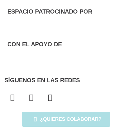
ESPACIO PATROCINADO POR
CON EL APOYO DE
SÍGUENOS EN LAS REDES
F
T
I
a
w
n
c
i
s
e
t
t
¿QUIERES COLABORAR?
b
t
a