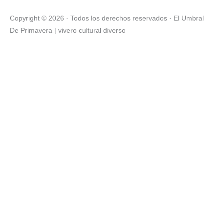
o
r
r
k
a
Copyright © 2026 · Todos los derechos reservados · El Umbral
-
m
De Primavera | vivero cultural diverso
f