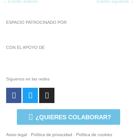
←
Evento anterior
Evento siguiente
→
ESPACIO PATROCINADO POR
CON EL APOYO DE
Síguenos en las redes
F
T
I
a
w
n
c
i
s
e
t
t
¿QUIERES COLABORAR?
b
t
a
o
e
g
Aviso legal
·
Política de privacidad
·
Política de cookies