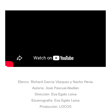
Elenco: Richard García Vázquez y Nacho Hevia
Autoría: José Pascual Abellán
Dirección: Eva Egido Leiva
Escenografía: Eva Egido Leiva
Producción: LOCOS