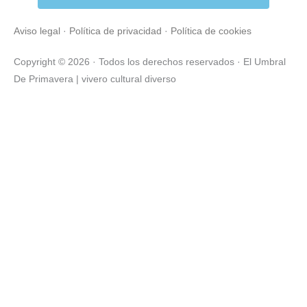
b
t
a
o
e
g
Aviso legal
·
Política de privacidad
·
Política de cookies
o
r
r
k
a
Copyright © 2026 · Todos los derechos reservados · El Umbral
-
m
De Primavera | vivero cultural diverso
f