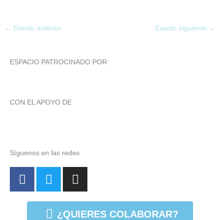
←
Evento anterior
Evento siguiente
→
ESPACIO PATROCINADO POR
CON EL APOYO DE
Síguenos en las redes
F
T
I
a
w
n
c
i
s
e
t
t
¿QUIERES COLABORAR?