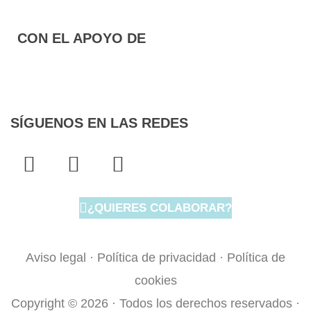
CON EL APOYO DE
SÍGUENOS EN LAS REDES
F
T
I
a
w
n
c
i
s
¿QUIERES COLABORAR?
e
t
t
b
t
a
o
e
g
Aviso legal
·
Política de privacidad
·
Política de
o
r
r
cookies
k
a
Copyright © 2026 · Todos los derechos reservados ·