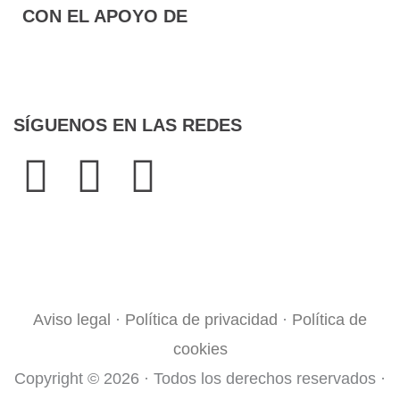
CON EL APOYO DE
SÍGUENOS EN LAS REDES
F
T
I
a
w
n
¿QUIERES COLABORAR?
c
i
s
e
t
t
Aviso legal
·
Política de privacidad
·
Política de
b
t
a
cookies
Copyright © 2026 · Todos los derechos reservados ·
o
e
g