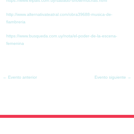
https://www.elpais.com.uy/sabado-show/muchas.html
http://www.alternativateatral.com/obra39688-musica-de-
fiambreria
https://www.busqueda.com.uy/nota/el-poder-de-la-escena-
femenina
←
Evento anterior
Evento siguiente
→