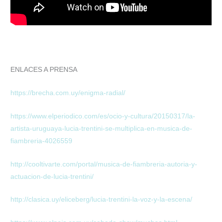
ENLACES A PRENSA
https://brecha.com.uy/enigma-radial/
https://www.elperiodico.com/es/ocio-y-cultura/20150317/la-
artista-uruguaya-lucia-trentini-se-multiplica-en-musica-de-
fiambreria-4026559
http://cooltivarte.com/portal/musica-de-fiambreria-autoria-y-
actuacion-de-lucia-trentini/
http://clasica.uy/eliceberg/lucia-trentini-la-voz-y-la-escena/