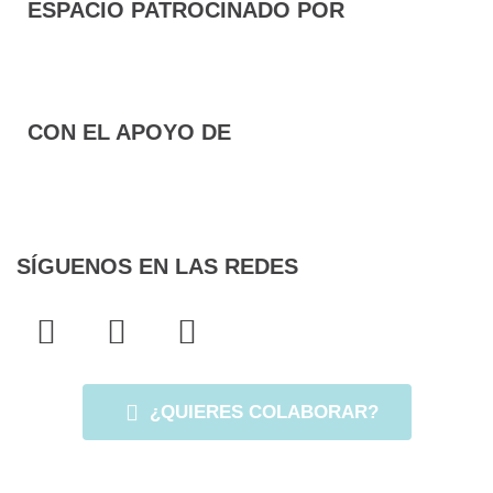
ESPACIO PATROCINADO POR
CON EL APOYO DE
SÍGUENOS EN LAS REDES
F
T
I
a
w
n
c
i
s
e
t
t
¿QUIERES COLABORAR?
b
t
a
o
e
g