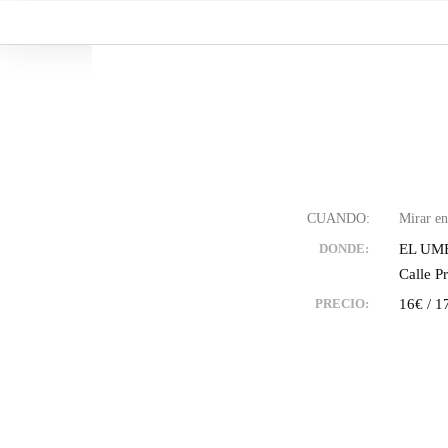
Ir
al
contenido
EL UM
DONDE:
Calle P
16€ / 1
PRECIO: