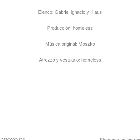
Elenco: Gabriel Ignacio y Klaus
Producción: homeless
Música original: Moszko
Atrezzo y vestuario: homeless
L APOYO DE
Síguenos en las re