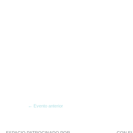
←
Evento anterior
ESPACIO PATROCINADO POR
CON E