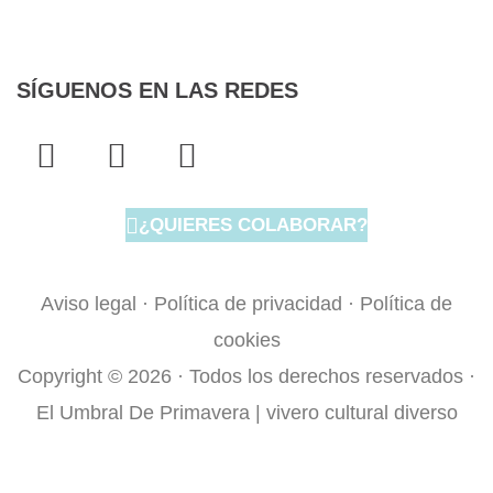
SÍGUENOS EN LAS REDES
F
T
I
a
w
n
c
i
s
¿QUIERES COLABORAR?
e
t
t
b
t
a
o
e
g
Aviso legal
·
Política de privacidad
·
Política de
o
r
r
cookies
k
a
Copyright © 2026 · Todos los derechos reservados ·
-
m
El Umbral De Primavera | vivero cultural diverso
f