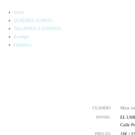
Ir
al
Inicio
contenido
QUIÉNES SOMOS
TALLERES Y CURSOS
Ambigú
Histórico
EL UM
DONDE:
Calle P
18€ / 1
PRECIO: