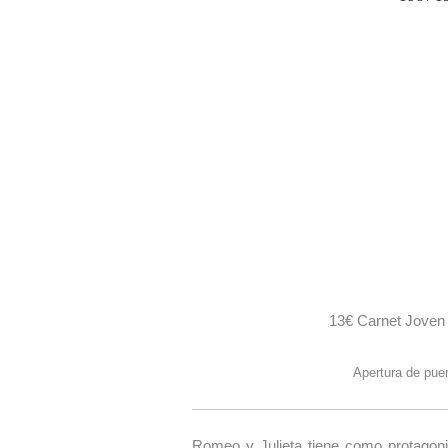
13€ Carnet Joven
Apertura de puer
Romeo y Julieta tiene como protagoni