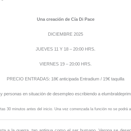
Una creación de Cía Di Pace
DICIEMBRE 2025
JUEVES 11 Y 18 – 20:00 HRS.
VIERNES 19 – 20:00 HRS.
PRECIO ENTRADAS: 18€ anticipada Entradium / 19€ taquilla
 y personas en situación de desempleo escribiendo a elumbraldepr
tas 30 minutos antes del inicio. Una vez comenzada la función no se podrá a
sta a la guerra, tan antigua como el ser humano. Verona se desen