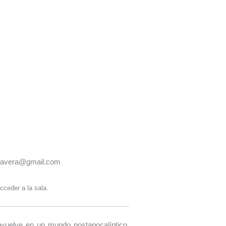
imavera@gmail.com
cceder a la sala.
vuelve en un mundo postapocalíptico,