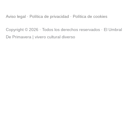
o
r
r
k
a
Aviso legal
·
Política de privacidad
·
Política de cookies
-
m
f
Copyright © 2026 · Todos los derechos reservados · El Umbral
De Primavera | vivero cultural diverso