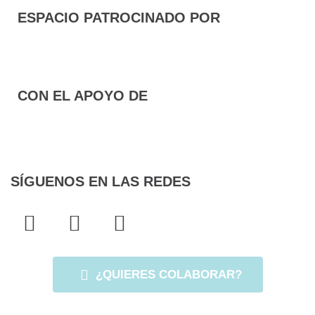
ESPACIO PATROCINADO POR
CON EL APOYO DE
SÍGUENOS EN LAS REDES
F
T
I
a
w
n
c
i
s
e
t
t
¿QUIERES COLABORAR?
b
t
a