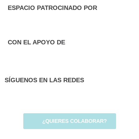
ESPACIO PATROCINADO POR
CON EL APOYO DE
SÍGUENOS EN LAS REDES
F
T
I
a
w
n
c
i
s
e
t
t
¿QUIERES COLABORAR?
b
t
a