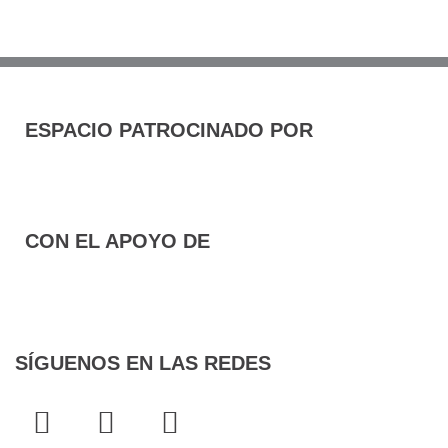
ESPACIO PATROCINADO POR
CON EL APOYO DE
SÍGUENOS EN LAS REDES
F
T
I
a
w
n