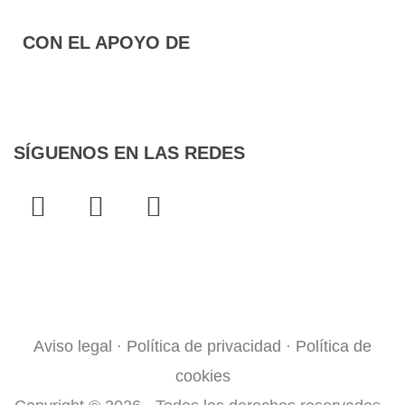
CON EL APOYO DE
SÍGUENOS EN LAS REDES
F
T
I
a
w
n
c
i
s
e
t
t
¿QUIERES COLABORAR?
b
t
a
o
e
g
Aviso legal
·
Política de privacidad
·
Política de
o
r
r
cookies
k
a