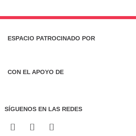
ESPACIO PATROCINADO POR
CON EL APOYO DE
SÍGUENOS EN LAS REDES
F
T
I
a
w
n