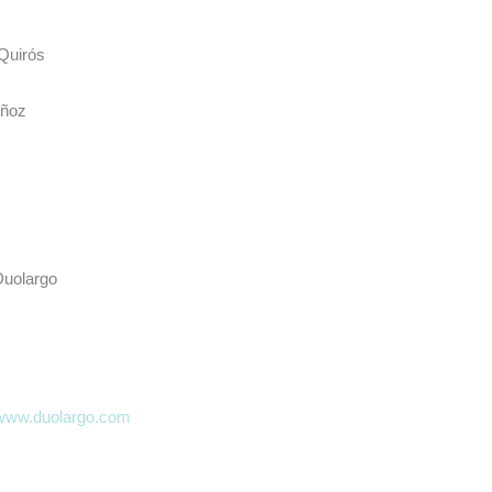
Quirós
uñoz
Duolargo
www.duolargo.com