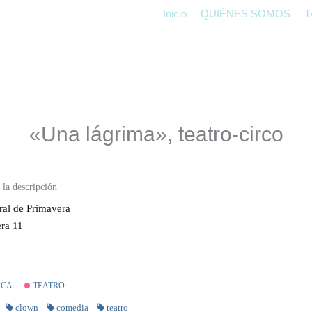
Inicio
QUIÉNES SOMOS
T
«Una lágrima», teatro-circo
al de Primavera
ra 11
ICA
TEATRO
clown
comedia
teatro