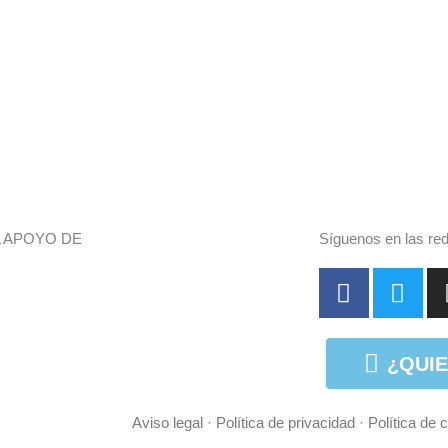
L APOYO DE
Síguenos en las re
F
T
a
w
c
i
e
t
¿QUI
b
t
o
e
Aviso legal
·
Política de privacidad
·
Política de 
o
r