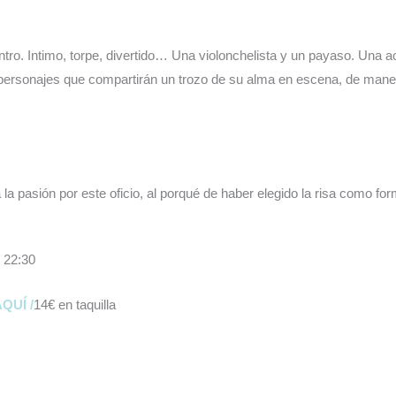
tro. Intimo, torpe, divertido… Una violonchelista y un payaso. Una a
personajes que compartirán un trozo de su alma en escena, de mane
a pasión por este oficio, al porqué de haber elegido la risa como for
s 22:30
QUÍ /
14€ en taquilla