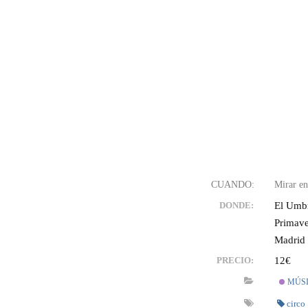
Ir
al
contenido
El Umbr
DONDE:
Primave
Madrid
12€
PRECIO:
MÚS
circo