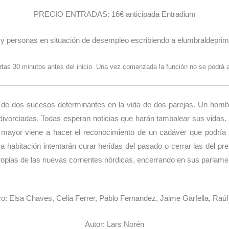
PRECIO ENTRADAS: 16€ anticipada Entradium
 y personas en situación de desempleo escribiendo a elumbraldepr
rtas 30 minutos antes del inicio. Una vez comenzada la función no se podrá a
ala de dos sucesos determinantes en la vida de dos parejas. Un ho
vorciadas. Todas esperan noticias que harán tambalear sus vidas. La
ja mayor viene a hacer el reconocimiento de un cadáver que podría 
 habitación intentarán curar heridas del pasado o cerrar las del pre
opias de las nuevas corrientes nórdicas, encerrando en sus parlamen
o: Elsa Chaves, Celia Ferrer, Pablo Fernandez, Jaime Garfella, Raú
Autor: Lars Norén