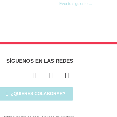
Evento siguiente
→
SÍGUENOS EN LAS REDES
F
T
I
a
w
n
c
i
s
¿QUIERES COLABORAR?
e
t
t
b
t
a
o
e
g