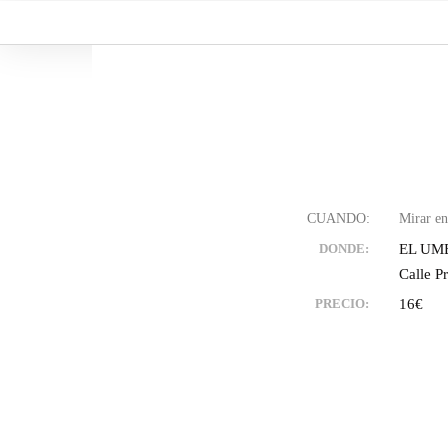
Ir
al
contenido
EL UM
DONDE:
Calle P
16€
PRECIO: